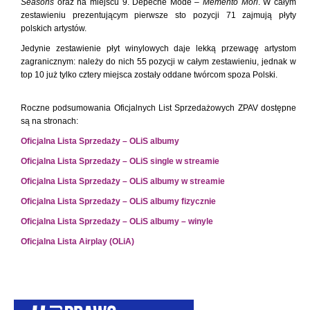
Seasons
oraz na miejscu 9. Depeche Mode –
Memento Mori
. W całym
zestawieniu prezentującym pierwsze sto pozycji 71 zajmują płyty
polskich artystów.
Jedynie zestawienie płyt winylowych daje lekką przewagę artystom
zagranicznym: należy do nich 55 pozycji w całym zestawieniu, jednak w
top 10 już tylko cztery miejsca zostały oddane twórcom spoza Polski.
Roczne podsumowania Oficjalnych List Sprzedażowych ZPAV dostępne
są na stronach:
Oficjalna Lista Sprzedaży – OLiS albumy
Oficjalna Lista Sprzedaży – OLiS single w streamie
Oficjalna Lista Sprzedaży – OLiS albumy w streamie
Oficjalna Lista Sprzedaży – OLiS albumy fizycznie
Oficjalna Lista Sprzedaży – OLiS albumy – winyle
Oficjalna Lista Airplay (OLiA)