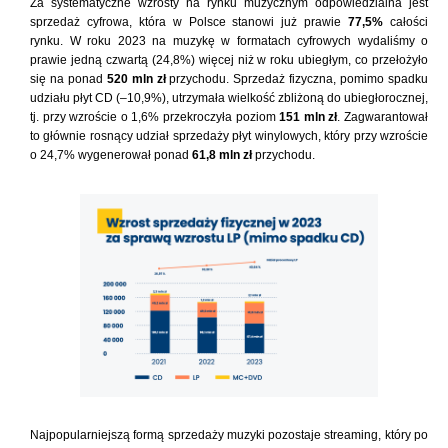
Za systematyczne wzrosty na rynku muzycznym odpowiedzialna jest
sprzedaż cyfrowa, która w Polsce stanowi już prawie
77,5%
całości
rynku. W roku 2023 na muzykę w formatach cyfrowych wydaliśmy o
prawie jedną czwartą (24,8%) więcej niż w roku ubiegłym, co przełożyło
się na ponad
520 mln zł
przychodu. Sprzedaż fizyczna, pomimo spadku
udziału płyt CD (–10,9%), utrzymała wielkość zbliżoną do ubiegłorocznej,
tj. przy wzroście o 1,6% przekroczyła poziom
151 mln zł
. Zagwarantował
to głównie rosnący udział sprzedaży płyt winylowych, który przy wzroście
o 24,7% wygenerował ponad
61,8 mln zł
przychodu.
Najpopularniejszą formą sprzedaży muzyki pozostaje streaming, który po