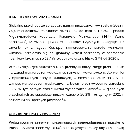
DANE RYNKOWE 2023 – ŚWIAT
Globalne przychody ze sprzedaży nagrań muzycznych wyniosły w 2023 r.
28,6 mld dolarów
, co stanowi wzrost rok do roku o 10,2% – podała
Międzynarodowa Federacja Przemysłu Muzycznego (IFPI). Warto
odnotować, iż wzrost sprzedaży nośników fizycznych postępuje już
czwarty rok z rzędu. Rosnące zainteresowanie przede wszystkim
winylami przełożyło się na globalny wzrost sprzedaży w segmencie
nośników fizycznych o 13,4% rok do roku oraz o blisko 37% od 2020 r.
W coraz większym zakresie sukces przemysłu muzycznego przekłada się
na wzrost wynagrodzeń wypłacanych artystom wykonawcom. Jak wynika
z opublikowanych danych światowych, w okresie od 2016 do 2021 r.
wartość wynagrodzeń wypłacanych artystom przez wytwórnie wzrosła o
96%. W tym samym czasie udział wynagrodzeń artystów w globalnych
przychodach ze sprzedaży muzyki wzrósł o 20,2% i osiągnął w 2021 r.
poziom 34,9% łącznych przychodów.
OFICJALNE LISTY ZPAV – 2023
Podsumowanie zestawień prezentujących najpopularniejszą muzykę w
Polsce przynosi dobre wyniki twórcom krajowym. Polscy artyści stanowią