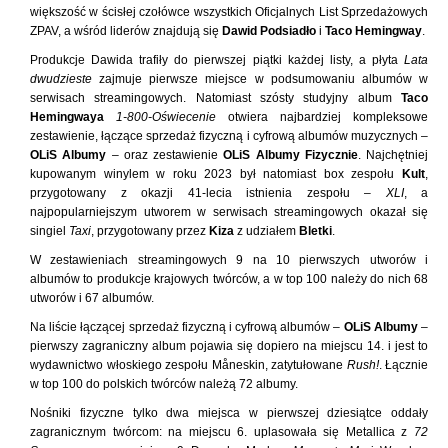
większość w ścisłej czołówce wszystkich Oficjalnych List Sprzedażowych
ZPAV, a wśród liderów znajdują się
Dawid Podsiadło
i
Taco Hemingway
.
Produkcje Dawida trafiły do pierwszej piątki każdej listy, a płyta
Lata
dwudzieste
zajmuje pierwsze miejsce w podsumowaniu albumów w
serwisach streamingowych. Natomiast szósty studyjny album
Taco
Hemingwaya
1-800-Oświecenie
otwiera najbardziej kompleksowe
zestawienie, łączące sprzedaż fizyczną i cyfrową albumów muzycznych –
OLiS Albumy
– oraz zestawienie
OLiS Albumy Fizycznie
. Najchętniej
kupowanym winylem w roku 2023 był natomiast box zespołu
Kult
,
przygotowany z okazji 41-lecia istnienia zespołu –
XLI
, a
najpopularniejszym utworem w serwisach streamingowych okazał się
singiel
Taxi
, przygotowany przez
Kiza
z udziałem
Bletki
.
W zestawieniach streamingowych 9 na 10 pierwszych utworów i
albumów to produkcje krajowych twórców, a w top 100 należy do nich 68
utworów i 67 albumów.
Na liście łączącej sprzedaż fizyczną i cyfrową albumów –
OLiS Albumy
–
pierwszy zagraniczny album pojawia się dopiero na miejscu 14. i jest to
wydawnictwo włoskiego zespołu Måneskin, zatytułowane
Rush!
. Łącznie
w top 100 do polskich twórców należą 72 albumy.
Nośniki fizyczne tylko dwa miejsca w pierwszej dziesiątce oddały
zagranicznym twórcom: na miejscu 6. uplasowała się Metallica z
72