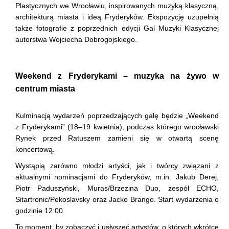
Plastycznych we Wrocławiu, inspirowanych muzyką klasyczną,
architekturą miasta i ideą Fryderyków. Ekspozycję uzupełnią
także fotografie z poprzednich edycji Gal Muzyki Klasycznej
autorstwa Wojciecha Dobrogojskiego.
Weekend z Fryderykami – muzyka na żywo w
centrum miasta
Kulminacją wydarzeń poprzedzających galę będzie „Weekend
z Fryderykami” (18–19 kwietnia), podczas którego wrocławski
Rynek przed Ratuszem zamieni się w otwartą scenę
koncertową.
Wystąpią zarówno młodzi artyści, jak i twórcy związani z
aktualnymi nominacjami do Fryderyków, m.in. Jakub Derej,
Piotr Paduszyński, Muras/Brzezina Duo, zespół ECHO,
Sitartronic/Pekoslavsky oraz Jacko Brango. Start wydarzenia o
godzinie 12:00.
To moment, by zobaczyć i usłyszeć artystów, o których wkrótce