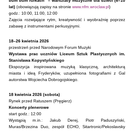
bum bum rurkach” – warsztaty muzyczne dla dzieci (6–10
lat)
(obowiązują zapisy na stronie
www.nfm.wroclaw.pl
)
godz.: 10:00, 11:00, 12:00
Zajęcia rozwijające rytm, kreatywność i wyobraźnię poprzez
zabawę z instrumentami perkusyjnymi.
18–26 kwietnia 2026
przestrzeń przed Narodowym Forum Muzyki
Wystawa prac uczniów Liceum Sztuk Plastycznych im.
Stanisława Kopystyńskiego
Ekspozycja inspirowana muzyką klasyczną, architekturą
miasta i ideą Fryderyków, uzupełniona fotografiami z Gal
autorstwa Wojciecha Dobrogojskiego.
18 kwietnia 2026 (sobota)
Rynek przed Ratuszem (Pręgierz)
Koncerty plenerowe
start godz.: 12:00
Wystąpią m.in.: Jakub Derej, Piotr Paduszyński,
Muras/Brzezina Duo, zespół ECHO, Sitartronic/Pekoslavsky