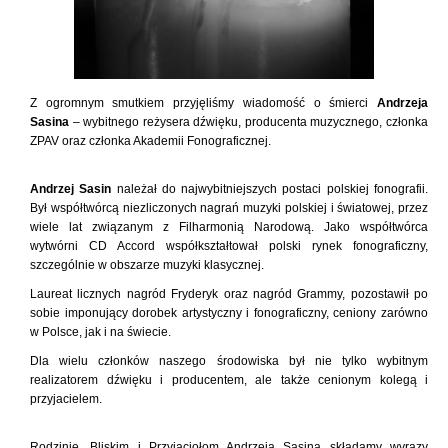
Z ogromnym smutkiem przyjęliśmy wiadomość o śmierci
Andrzeja
Sasina
– wybitnego reżysera dźwięku, producenta muzycznego, członka
ZPAV oraz członka Akademii Fonograficznej.
Andrzej Sasin
należał do najwybitniejszych postaci polskiej fonografii.
Był współtwórcą niezliczonych nagrań muzyki polskiej i światowej, przez
wiele lat związanym z Filharmonią Narodową. Jako współtwórca
wytwórni CD Accord współkształtował polski rynek fonograficzny,
szczególnie w obszarze muzyki klasycznej.
Laureat licznych nagród Fryderyk oraz nagród Grammy, pozostawił po
sobie imponujący dorobek artystyczny i fonograficzny, ceniony zarówno
w Polsce, jak i na świecie.
Dla wielu członków naszego środowiska był nie tylko wybitnym
realizatorem dźwięku i producentem, ale także cenionym kolegą i
przyjacielem.
Rodzinie, Bliskim i Przyjaciołom Andrzeja Sasina składamy wyrazy